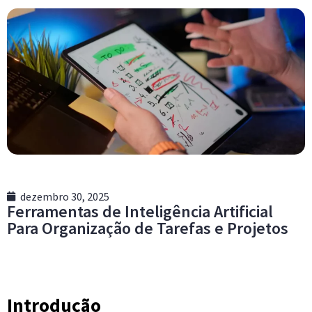
Ferramentas de Inteligência Artificial
Para Organização de Tarefas e Projetos
Introdução
O avanço da tecnologia transformou profundamente a
forma como lidamos com rotinas profissionais e
pessoais, e as
ferramentas de inteligência artificial
para organização
surgem como aliadas essenciais
nesse novo cenário.
Em um mundo marcado por excesso de informações,
múltiplas demandas e pouco tempo disponível, utilizar IA