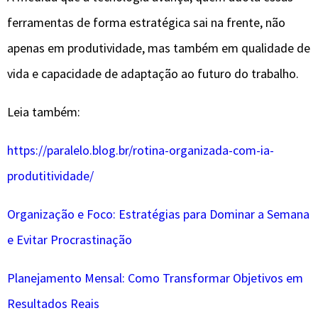
Organização e Foco: Estratégias para Dominar a Semana
e Evitar Procrastinação
Planejamento Mensal: Como Transformar Objetivos em
Resultados Reais
Visitas:
5
POST ANTERIOR
PRÓXIMO POST
As Habilidades Essenciais Para Ser um Assistente Virtual de Sucesso
10 Maneiras de Usar a Inteligência Artificial no Dia a Dia
Envie
um
Comentário
: