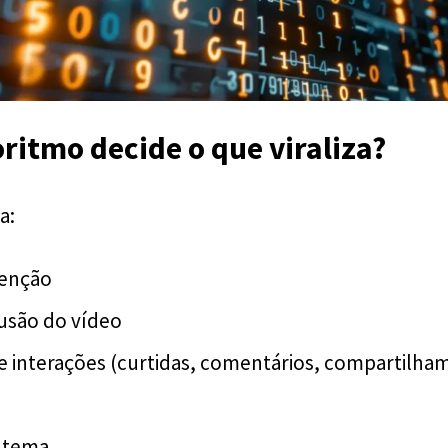
ritmo decide o que viraliza?
a:
tenção
usão do vídeo
e interações (curtidas, comentários, compartilha
o tema