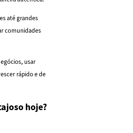
s até grandes
iar comunidades
egócios, usar
rescer rápido e de
tajoso hoje?