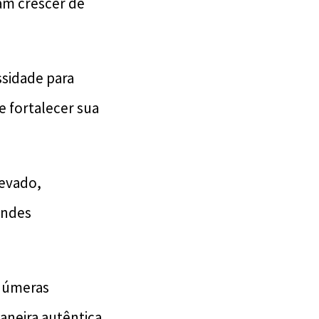
am crescer de
sidade para
e fortalecer sua
levado,
andes
inúmeras
neira autêntica.