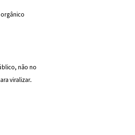
 orgânico
úblico, não no
a viralizar.