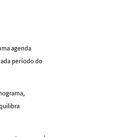
 uma agenda
cada período do
onograma,
quilibra