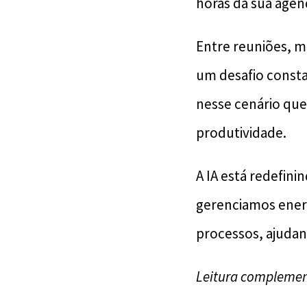
horas da sua agen
Entre reuniões, m
um desafio constan
nesse cenário que
produtividade.
A IA está redefin
gerenciamos energ
processos, ajudan
Leitura complemen