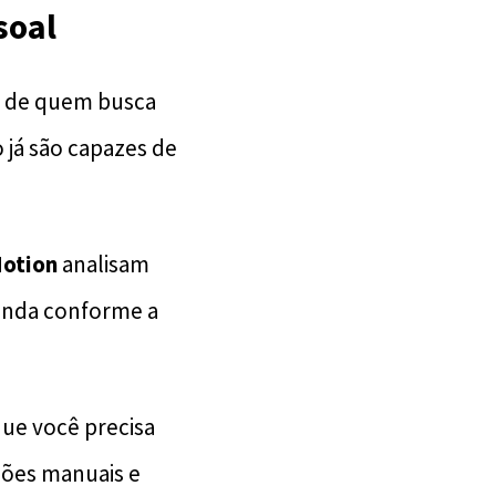
soal
na de quem busca
o já são capazes de
otion
analisam
genda conforme a
que você precisa
sões manuais e