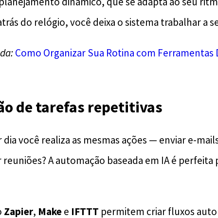
planejamento dinâmico, que se adapta ao seu rit
trás do relógio, você deixa o sistema trabalhar a s
da:
Como Organizar Sua Rotina com Ferramentas Di
o de tarefas repetitivas
 dia você realiza as mesmas ações — enviar e-mail
r reuniões? A automação baseada em IA é perfeita p
o
Zapier
,
Make
e
IFTTT
permitem criar fluxos aut