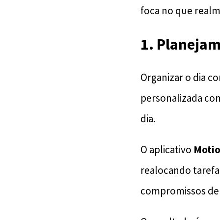
foca no que real
1. Planeja
Organizar o dia 
personalizada com
dia.
O aplicativo
Moti
realocando tarefa
compromissos de t