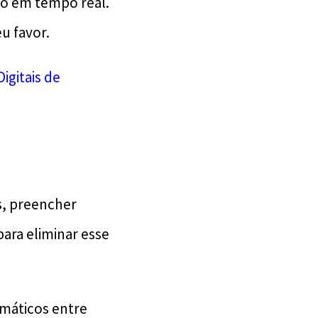
mo em tempo real.
eu favor.
gitais de
s, preencher
ara eliminar esse
omáticos entre