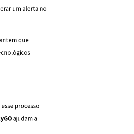
gerar um alerta no
rantem que
ecnológicos
do esse processo
lyGO
ajudam a