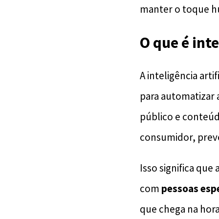
manter o toque h
O que é int
A inteligência art
para automatizar 
público e conteúd
consumidor, preve
Isso significa qu
com
pessoas espe
que chega na hora