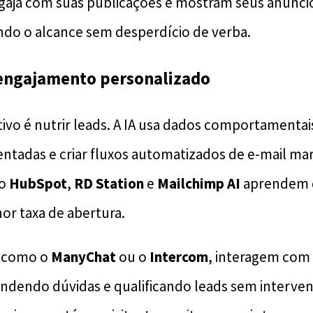
gaja com suas publicações e mostram seus anúnci
ndo o alcance sem desperdício de verba.
: engajamento personalizado
tivo é nutrir leads. A IA usa dados comportamentai
adas e criar fluxos automatizados de e-mail mar
mo
HubSpot
,
RD Station
e
Mailchimp AI
aprendem q
or taxa de abertura.
, como o
ManyChat
ou o
Intercom
, interagem com 
ndendo dúvidas e qualificando leads sem interve