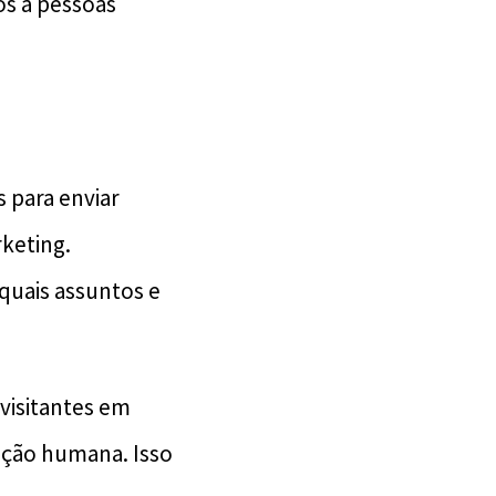
os a pessoas
s para enviar
keting.
uais assuntos e
visitantes em
nção humana. Isso