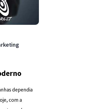
arketing
oderno
anhas dependia
oje, com a