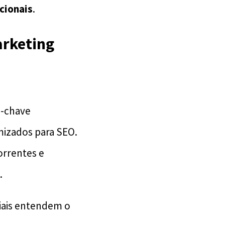
cionais
.
arketing
as-chave
mizados para SEO.
rrentes e
.
iais entendem o