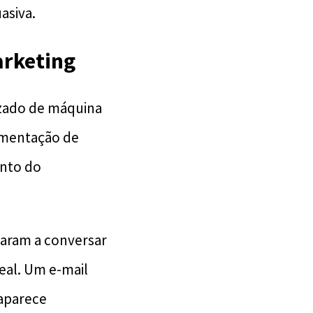
asiva.
arketing
dizado de máquina
egmentação de
ento do
çaram a conversar
al. Um e-mail
 aparece