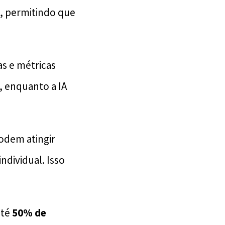
, permitindo que
as e métricas
, enquanto a IA
odem atingir
dividual. Isso
até
50% de