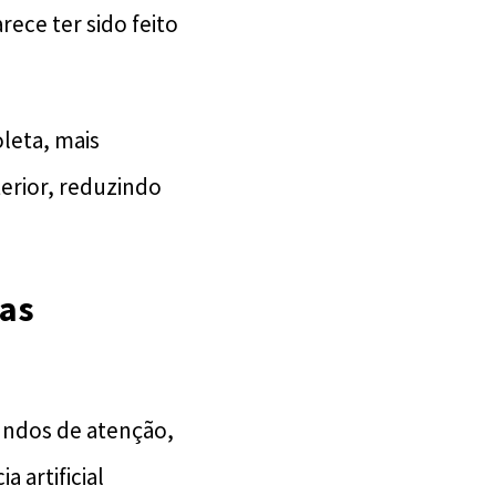
ce ter sido feito
leta, mais
terior, reduzindo
nas
undos de atenção,
a artificial