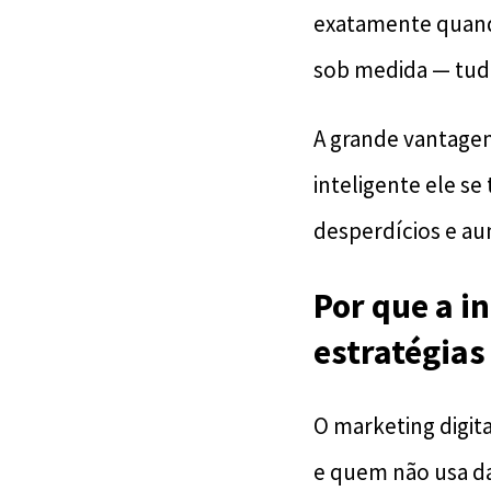
exatamente quando
sob medida — tudo
A grande vantagem
inteligente ele se
desperdícios e a
Por que a in
estratégias
O marketing digit
e quem não usa dado