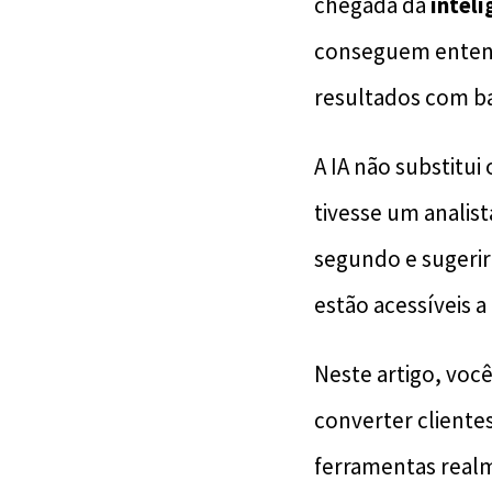
chegada da
inteli
conseguem entend
resultados com b
A IA não substitui
tivesse um analis
segundo e sugerir
estão acessíveis 
Neste artigo, você 
converter cliente
ferramentas realm