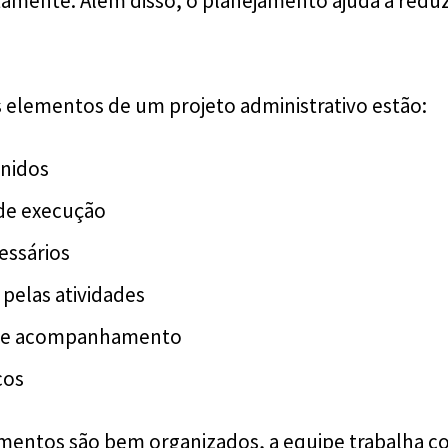
amente. Além disso, o planejamento ajuda a reduzir
is elementos de um projeto administrativo estão:
inidos
de execução
essários
pelas atividades
 de acompanhamento
cos
entos são bem organizados, a equipe trabalha co