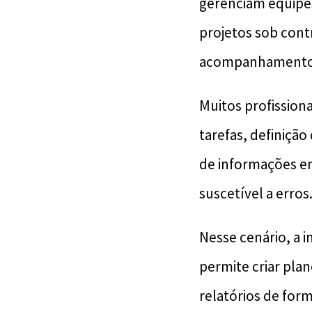
gerenciam equipe
projetos sob cont
acompanhamento 
Muitos profission
tarefas, definiçã
de informações e
suscetível a erros
Nesse cenário, a i
permite criar pla
relatórios de form