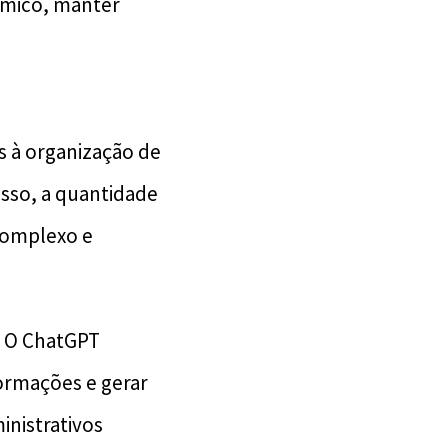
âmico, manter
s à organização de
isso, a quantidade
complexo e
a. O ChatGPT
formações e gerar
inistrativos