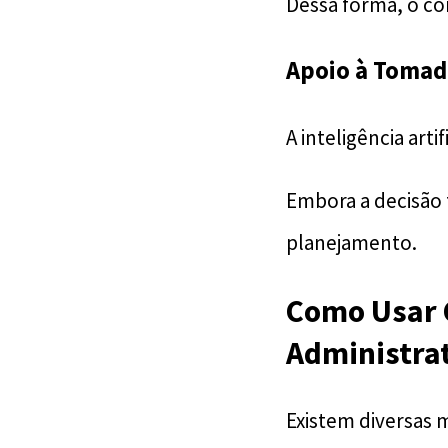
Dessa forma, o con
Apoio à Tomad
A inteligência arti
Embora a decisão 
planejamento.
Como Usar 
Administra
Existem diversas m