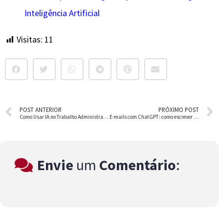
Inteligência Artificial
Visitas:
11
POST ANTERIOR
PRÓXIMO POST
Como Usar IA no Trabalho Administrativo e Aumentar a Produtividade
E-mails com ChatGPT: como escrever mensagens profissionais mais rápido
Envie
um
Comentário
: