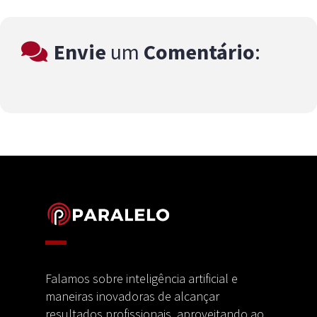
Falamos sobre inteligência artificial e
maneiras inovadoras de alcançar
resultados profissionais, aproveitando ao
máximo as oportunidades oferecidas pela
tecnologia e pelo marketing digital.
Categorias
Home
Secretariado
Assistente Virtual
Ferramentas e Produtividade
IA e Tecnologia
Marketing Digital