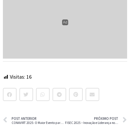
POST ANTERIOR
PRÓXIMO POST
CONAVIRT 2025: O Maior Evento para Secretariado Remoto e Assistentes Virtuais do Brasil!
FISEC 2025 – Inovação e Liderança no Secretariado do Futuro
Envie
um
Comentário
: