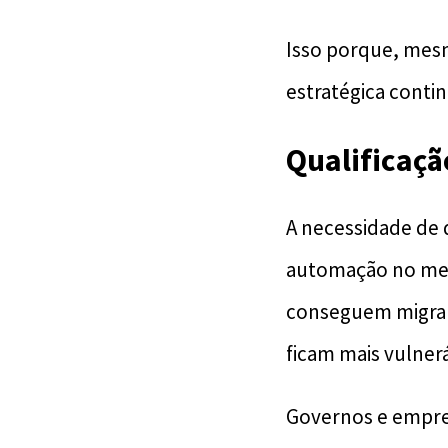
Isso porque, mes
estratégica cont
Qualificaçã
A necessidade de q
automação no mer
conseguem migrar 
ficam mais vulnerá
Governos e empre