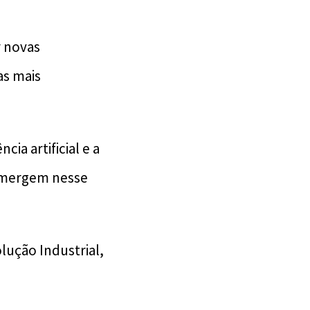
r novas
as mais
ia artificial e a
emergem nesse
ução Industrial,