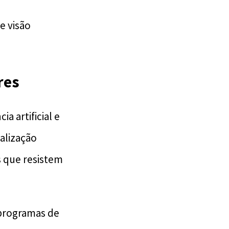
e visão
res
a artificial e
alização
 que resistem
programas de