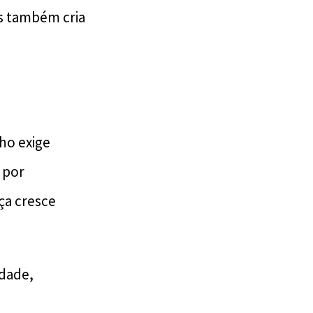
s também cria
lho exige
 por
ça cresce
idade,